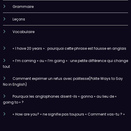
Leçons
Vocabulaire
« I have 20 years » : pourquoi cette phrase est fausse en anglais
« I’m coming » ou « I’m going » : une petite différence qui change
tout
Comment exprimer un refus avec politesse(Polite Ways to Say
No in English)
Pourquoi les anglophones disent-ils « gonna » au lieu de «
going to » ?
« How are you? » ne signifie pas toujours « Comment vas-tu ? »
Accueil
Leçons
Dialogue
Livres & PDF
YouTube
Conditions d’Utilisation
Politique de Confidentialité