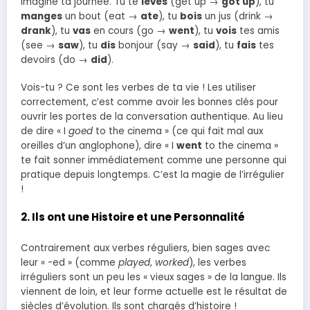
Imagine ta journée. Tu te
lèves
(get up →
got up
), tu
manges
un bout (eat →
ate
), tu
bois
un jus (drink →
drank
), tu
vas
en cours (go →
went
), tu
vois
tes amis
(see →
saw
), tu
dis
bonjour (say →
said
), tu
fais
tes
devoirs (do →
did
).
Vois-tu ? Ce sont les verbes de ta vie ! Les utiliser
correctement, c’est comme avoir les bonnes clés pour
ouvrir les portes de la conversation authentique. Au lieu
de dire « I
goed
to the cinema » (ce qui fait mal aux
oreilles d’un anglophone), dire « I
went
to the cinema »
te fait sonner immédiatement comme une personne qui
pratique depuis longtemps. C’est la magie de l’irrégulier
!
2. Ils ont une Histoire et une Personnalité
Contrairement aux verbes réguliers, bien sages avec
leur « -ed » (comme
played
,
worked
), les verbes
irréguliers sont un peu les « vieux sages » de la langue. Ils
viennent de loin, et leur forme actuelle est le résultat de
siècles d’évolution. Ils sont chargés d’histoire !