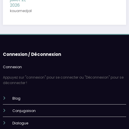
jakiss765
Connexion / Déconnexion
Connexion
Appuyez sur "connexion" pour se connecter ou "Déconnexion" pour se
déconnecter !
Blog
Conjugaison
Dialogue
Grammaire