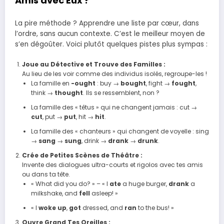
Amis avec Eux ?
La pire méthode ? Apprendre une liste par cœur, dans
l’ordre, sans aucun contexte. C’est le meilleur moyen de
s’en dégoûter. Voici plutôt quelques pistes plus sympas :
Joue au Détective et Trouve des Familles :
Au lieu de les voir comme des individus isolés, regroupe-les !
La famille en
-ought
: buy →
bought
, fight →
fought
,
think →
thought
. Ils se ressemblent, non ?
La famille des « têtus » qui ne changent jamais : cut →
cut
, put →
put
, hit →
hit
.
La famille des « chanteurs » qui changent de voyelle : sing
→
sang
→
sung
, drink →
drank
→
drunk
.
Crée de Petites Scènes de Théâtre :
Invente des dialogues ultra-courts et rigolos avec tes amis
ou dans ta tête.
« What did you do? » – « I
ate
a huge burger,
drank
a
milkshake, and
fell
asleep! »
« I
woke up
,
got
dressed, and
ran
to the bus! »
Ouvre Grand Tes Oreilles :