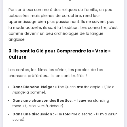
Penser à eux comme à des reliques de famille, un peu
cabossées mais pleines de caractère, rend leur
apprentissage bien plus passionnant. Ils ne suivent pas
la mode actuelle, ils
sont
la tradition. Les connaître, c’est
comme devenir un peu archéologue de la langue
anglaise.
3. Ils sont la Clé pour Comprendre la « Vraie »
Culture
Les contes, les films, les séries, les paroles de tes
chansons préférées… Ils en sont truffés !
Dans Blanche-Neige :
« The Queen
ate
the apple. » (Elle a
mangé
la pomme).
Dans une chanson des Beatles :
« I
saw
her standing
there. » (Je l’ai
vue
là, debout).
Dans une discussion :
« He
told
me a secret. » (Il m’a
dit
un
secret).