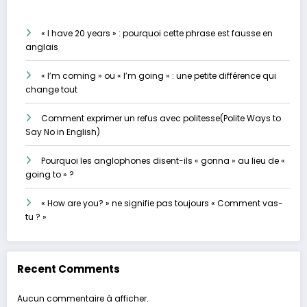
« I have 20 years » : pourquoi cette phrase est fausse en
anglais
« I’m coming » ou « I’m going » : une petite différence qui
change tout
Comment exprimer un refus avec politesse(Polite Ways to
Say No in English)
Pourquoi les anglophones disent-ils « gonna » au lieu de «
going to » ?
« How are you? » ne signifie pas toujours « Comment vas-
tu ? »
Recent Comments
Aucun commentaire à afficher.