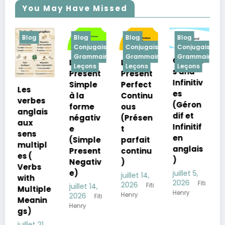
You May Have Missed
Blog
Blog
Blog
Blog
Conjugaison
Conjugaison
Conjugaison
Vocabulaire
Grammaire
Grammaire
Grammaire
Gerund
English–
Le
Le
Leçons
Leçons
Leçons
s and
French
Présent
Present
Infinitiv
Opposit
Simple
Perfect
es
e
à la
Continu
s
(Géron
Verbs(C
forme
ous
s
dif et
ontraire
négativ
(Présen
Infinitif
s des
e
t
en
verbes
(Simple
parfait
l
anglais
anglais
Present
continu
)
-
Negativ
)
françai
e)
juillet 5,
juillet 14,
2026
s)
Fiti
2026
Fiti
juillet 14,
le
Henry
Henry
2026
Fiti
juin 29,
n
Henry
2026
kouamedjakis
,