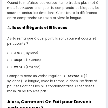
Quand tu maîtrises ces verbes, tu ne traduis plus mot à
mot. Tu
ressens
la langue. Tu comprends les blagues, les
sous-entendus, les émotions. C’est toute la différence
entre comprendre un texte et vivre la langue.
4. Ils sont Élégants et Efficaces
As-tu remarqué à quel point ils sont souvent courts et
percutants ?
« I
ate
. » (1 syllabe)
« I
slept
. » (1 syllabe)
« I
went
. » (1 syllabe)
Compare avec un verbe régulier : « I
texted
. » (2
syllabes). La langue, avec le temps, a choisi l’efficacité
pour ses actions les plus fondamentales. C’est assez
malin, tu ne trouves pas ?
Alors, Comment On Fait pour Devenir