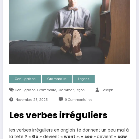
Conjugaison
Grammaire
Leçons
,
,
,
Conjugaison
Grammaire
Grammar
Leçon
Joseph
Novembre 26, 2025
0 Commentaires
Les verbes irréguliers
les verbes irréguliers en anglais te donnent un peu mal à
la tête ?
« Go »
devient
« went »
,
« see »
devient
« saw