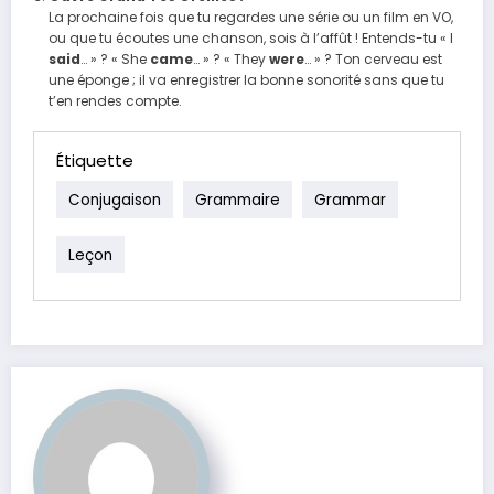
La prochaine fois que tu regardes une série ou un film en VO,
ou que tu écoutes une chanson, sois à l’affût ! Entends-tu « I
said
… » ? « She
came
… » ? « They
were
… » ? Ton cerveau est
une éponge ; il va enregistrer la bonne sonorité sans que tu
t’en rendes compte.
Étiquette
Conjugaison
Grammaire
Grammar
Leçon