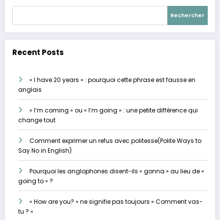
Rechercher
Recent Posts
« I have 20 years » : pourquoi cette phrase est fausse en
anglais
« I’m coming » ou « I’m going » : une petite différence qui
change tout
Comment exprimer un refus avec politesse(Polite Ways to
Say No in English)
Pourquoi les anglophones disent-ils « gonna » au lieu de «
going to » ?
« How are you? » ne signifie pas toujours « Comment vas-
tu ? »