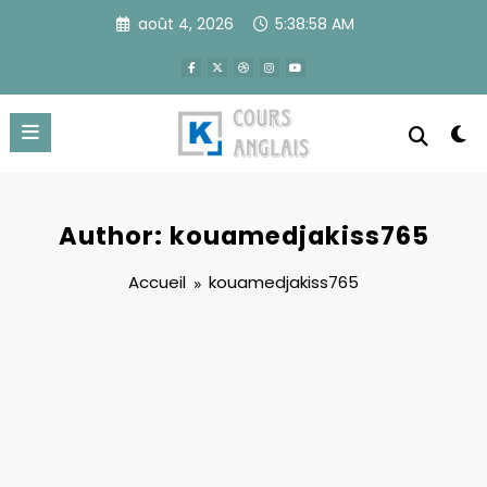
Aller
août 4, 2026
5:38:59 AM
au
contenu
Author: kouamedjakiss765
Accueil
kouamedjakiss765