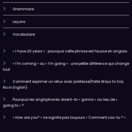
Grammaire
Leçons
Vocabulaire
« I have 20 years » : pourquoi cette phrase est fausse en anglais
« I’m coming » ou « I’m going » : une petite différence qui change
tout
Comment exprimer un refus avec politesse(Polite Ways to Say
No in English)
Pourquoi les anglophones disent-ils « gonna » au lieu de «
going to » ?
« How are you? » ne signifie pas toujours « Comment vas-tu ? »