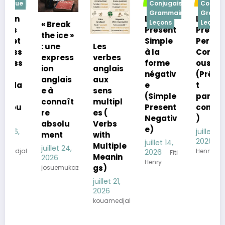
e
Conjugaison
Conjugaison
Grammaire
Grammaire
Le
Le
Leçons
Leçons
« Break
Présent
Present
the ice »
Simple
Perfect
: une
Les
à la
Continu
express
verbes
forme
ous
ion
anglais
négativ
(Présen
anglais
aux
e
t
e à
sens
(Simple
parfait
connaît
multipl
Present
continu
re
es (
Negativ
)
absolu
Verbs
e)
juillet 14,
ment
with
2026
Fiti
juillet 14,
Multiple
juillet 24,
kiss765
Henry
2026
Fiti
Meanin
2026
Henry
gs)
josuemukaz
juillet 21,
2026
kouamedjakiss765