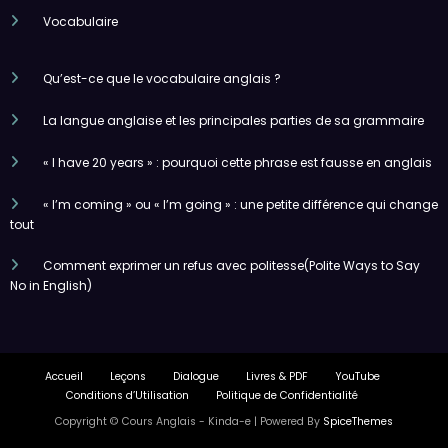
Vocabulaire
Qu’est-ce que le vocabulaire anglais ?
La langue anglaise et les principales parties de sa grammaire
« I have 20 years » : pourquoi cette phrase est fausse en anglais
« I’m coming » ou « I’m going » : une petite différence qui change
tout
Comment exprimer un refus avec politesse(Polite Ways to Say
No in English)
Accueil
Leçons
Dialogue
Livres & PDF
YouTube
Conditions d’Utilisation
Politique de Confidentialité
Copyright ©️ Cours Anglais - Kinda-e | Powered By
SpiceThemes