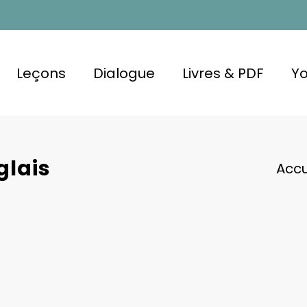
Leçons
Dialogue
Livres & PDF
Y
glais
Accu