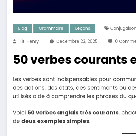
Blog
Grammaire
Leçons
Conjugaiso
Fiti Henry
Décembre 23, 2025
0 Commen
50 verbes courants 
Les verbes sont indispensables pour communi
des actions, des états, des sentiments ou des
utilisés aide à comprendre les phrases du quo
Voici
50 verbes anglais très courants
, cha
de
deux exemples simples
.