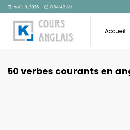
Aller
août 9, 2026
8:54:43 AM
au
contenu
Accueil
50 verbes courants en an