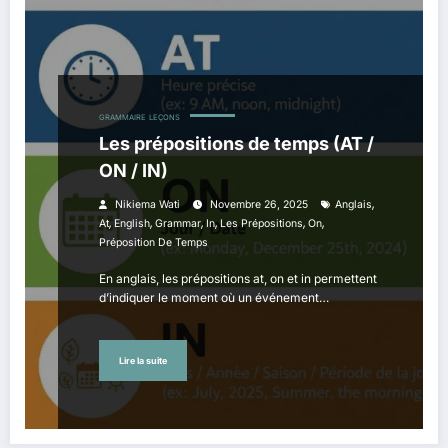
GRAMMAIRE
LEÇONS
Les prépositions de temps (AT /
ON / IN)
,
Nikiema Wati
Novembre 26, 2025
Anglais
,
,
,
,
,
,
At
English
Grammar
In
Les Prépositions
On
Préposition De Temps
En anglais, les prépositions at, on et in permettent
d’indiquer le moment où un événement…
Lire la suite