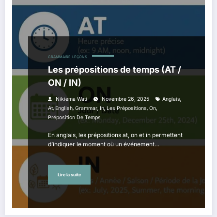
GRAMMAIRE
LEÇONS
Les prépositions de temps (AT /
ON / IN)
,
Nikiema Wati
Novembre 26, 2025
Anglais
,
,
,
,
,
,
At
English
Grammar
In
Les Prépositions
On
Préposition De Temps
En anglais, les prépositions at, on et in permettent
d’indiquer le moment où un événement…
Lire la suite