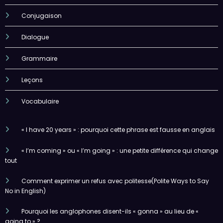
Conjugaison
Dialogue
Grammaire
Leçons
Vocabulaire
« I have 20 years » : pourquoi cette phrase est fausse en anglais
« I’m coming » ou « I’m going » : une petite différence qui change
tout
Comment exprimer un refus avec politesse(Polite Ways to Say
No in English)
Pourquoi les anglophones disent-ils « gonna » au lieu de «
going to » ?