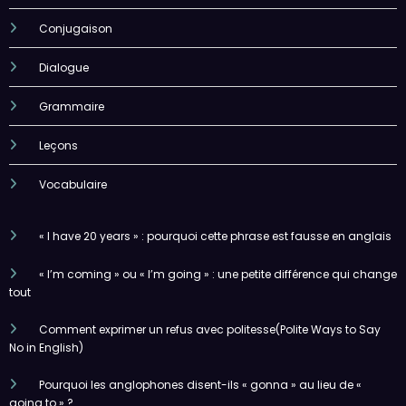
Conjugaison
Dialogue
Grammaire
Leçons
Vocabulaire
« I have 20 years » : pourquoi cette phrase est fausse en anglais
« I’m coming » ou « I’m going » : une petite différence qui change
tout
Comment exprimer un refus avec politesse(Polite Ways to Say
No in English)
Pourquoi les anglophones disent-ils « gonna » au lieu de «
going to » ?