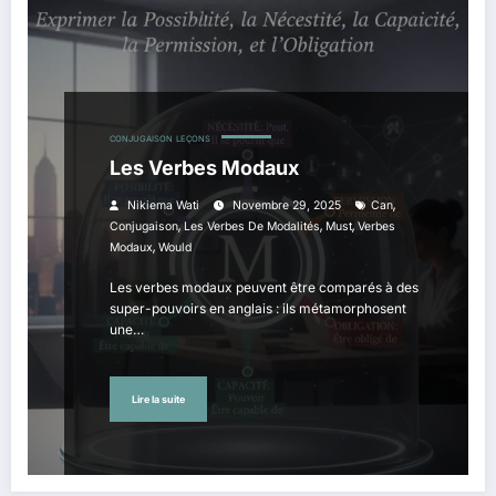
CONJUGAISON
LEÇONS
Les Verbes Modaux
,
Nikiema Wati
Novembre 29, 2025
Can
,
,
,
Conjugaison
Les Verbes De Modalités
Must
Verbes
,
Modaux
Would
Les verbes modaux peuvent être comparés à des
super-pouvoirs en anglais : ils métamorphosent
une…
Lire la suite