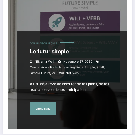
CONJUGAISON
LEÇONS
Le futur simple
Nikiema Wati
Novembre 27, 2025
,
,
,
,
Conjugaison
English Learning
Futur Simple
Shall
,
,
,
Simple Future
Will
Will Not
Won't
As-tu déjà rêvé de discuter de tes plans, de tes
aspirations ou de tes anticipations…
Lire la suite