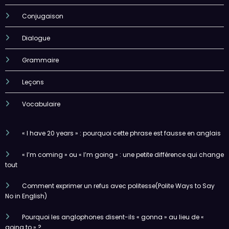
Conjugaison
Dialogue
Grammaire
Leçons
Vocabulaire
« I have 20 years » : pourquoi cette phrase est fausse en anglais
« I’m coming » ou « I’m going » : une petite différence qui change
tout
Comment exprimer un refus avec politesse(Polite Ways to Say
No in English)
Pourquoi les anglophones disent-ils « gonna » au lieu de «
going to » ?