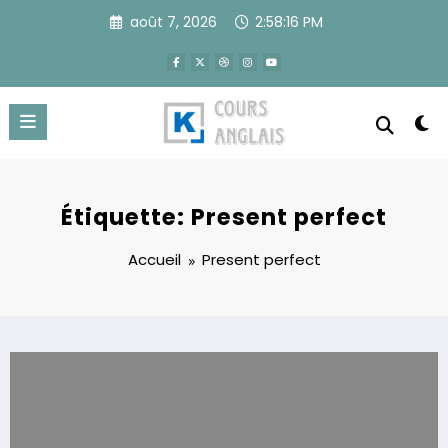
Aller
août 7, 2026
2:58:16 PM
au
contenu
Étiquette: Present perfect
Accueil
Present perfect