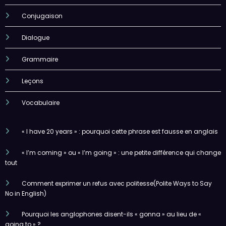
Conjugaison
Dialogue
Grammaire
Leçons
Vocabulaire
« I have 20 years » : pourquoi cette phrase est fausse en anglais
« I’m coming » ou « I’m going » : une petite différence qui change
tout
Comment exprimer un refus avec politesse(Polite Ways to Say
No in English)
Pourquoi les anglophones disent-ils « gonna » au lieu de «
going to » ?