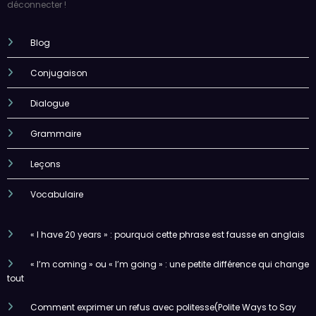
déconnecter !
Blog
Conjugaison
Dialogue
Grammaire
Leçons
Vocabulaire
« I have 20 years » : pourquoi cette phrase est fausse en anglais
« I’m coming » ou « I’m going » : une petite différence qui change
tout
Comment exprimer un refus avec politesse(Polite Ways to Say