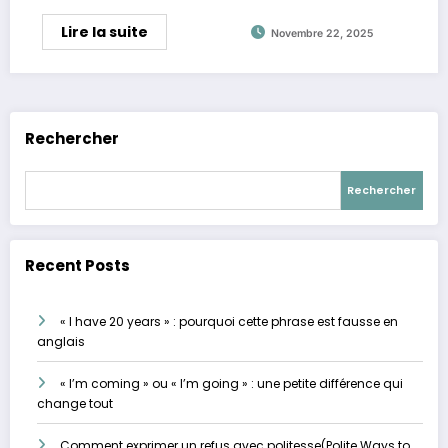
Lire la suite
Novembre 22, 2025
Rechercher
Rechercher
Recent Posts
« I have 20 years » : pourquoi cette phrase est fausse en
anglais
« I’m coming » ou « I’m going » : une petite différence qui
change tout
Comment exprimer un refus avec politesse(Polite Ways to